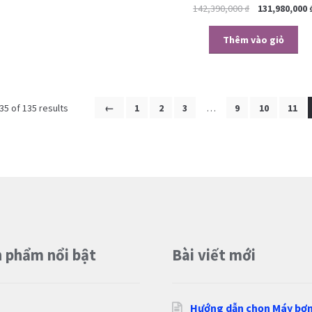
142,390,000
₫
131,980,000
Thêm vào giỏ
5 of 135 results
←
1
2
3
…
9
10
11
 phẩm nổi bật
Bài viết mới
Hướng dẫn chọn Máy bơ