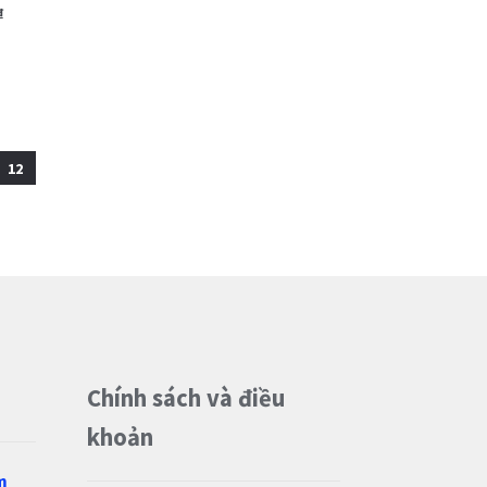
₫
12
Chính sách và điều
khoản
m