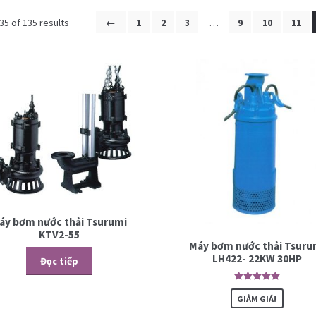
5 of 135 results
←
1
2
3
…
9
10
11
áy bơm nước thải Tsurumi
KTV2-55
Máy bơm nước thải Tsuru
LH422- 22KW 30HP
Đọc tiếp
5.00
trên 5
GIẢM GIÁ!