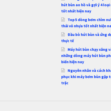
hút bùn ao hồ và gợi ý 4 loạ
tốt nhất hiện nay
Top 5 dòng bơm chìm nư
thải vỏ nhựa tốt nhất hiện n
Đầu bò hút bùn và ứng 
thực tế
Máy hút bùn chạy xăng v
những dòng máy hút bùn p
biến hiện nay
Nguyên nhân và cách kh
phục khi máy bơm bùn gặp t
trặc