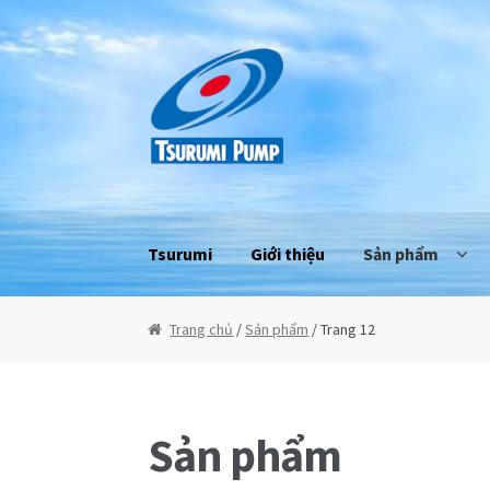
Đi đến Điều hướng
Chuyển đến nội dung
Tsurumi
Giới thiệu
Sản phẩm
Trang chủ
/
Sản phẩm
/ Trang 12
Sản phẩm