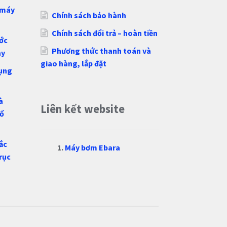
i máy
Chính sách bảo hành
Chính sách đổi trả – hoàn tiền
ớc
Phương thức thanh toán và
ay
giao hàng, lắp đặt
dụng
à
Liên kết website
hổ
ắc
Máy bơm Ebara
rục