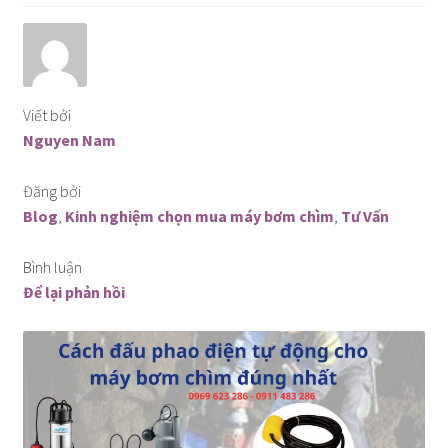
Máy bơm chìm công suất nhỏ 1pha
Máy bơm cắt rác
Viết bởi
Bơm chìm cánh khuấy
Nguyen Nam
Bơm inox chống ăn mòn
Đăng bởi
Blog
,
Kinh nghiệm chọn mua máy bơm chìm
,
Tư Vấn
Bài viết hữu ích
Bình luận
Để lại phản hồi
Catalog
Liên hệ
Hỏi – Đáp