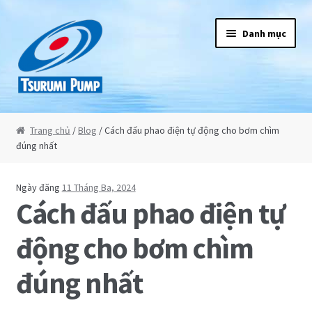
Đi đến Điều hướng
Chuyển đến nội dung
Danh mục
Tsurumi
Trang chủ
/
Blog
/ Cách đấu phao điện tự động cho bơm chìm
đúng nhất
Giới thiệu
Sản phẩm
Ngày đăng
11 Tháng Ba, 2024
Cách đấu phao điện tự
Bơm chìm nước thải
động cho bơm chìm
Máy bơm chìm hút bùn
đúng nhất
Máy bơm chìm công suất lớn 3 pha