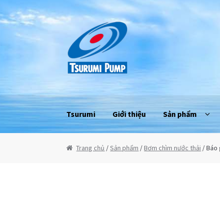
Đi đến Điều hướng
Chuyển đến nội dung
Tsurumi
Giới thiệu
Sản phẩm
Trang chủ
/
Sản phẩm
/
Bơm chìm nước thải
/ Báo 