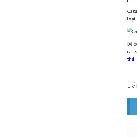
Cat
loại
Để x
các 
thải
Đá