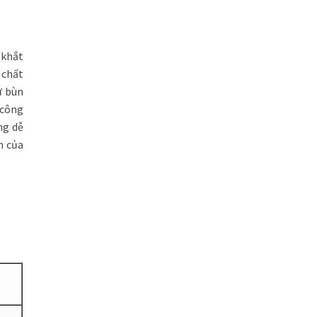
 khắt
 chất
ư bùn
 công
ng dễ
n của