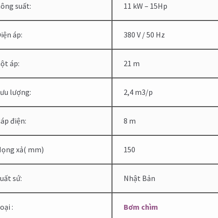
ông suất:
11 kW – 15Hp
iện áp:
380 V / 50 Hz
ột áp:
21 m
ưu lượng:
2,4 m3/p
áp điện:
8 m
ọng xả( mm)
150
uất sứ:
Nhật Bản
oại :
Bơm chìm