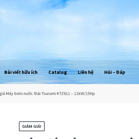
Bài viết hữu ích
Catalog
Liên hệ
Hỏi – Đáp
giá Máy bơm nước thải Tsurumi KTZ611 – 11kW/15Hp
GIẢM GIÁ!