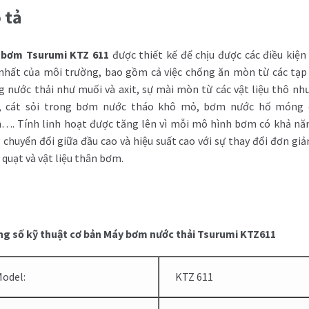
 tả
 bơm Tsurumi KTZ 611
được thiết kế để chịu được các điều kiện
nhất của môi trường, bao gồm cả việc chống ăn mòn từ các tạp
g nước thải như muối và axit, sự mài mòn từ các vật liệu thô nh
, cát sỏi trong bơm nước tháo khô mỏ, bơm nước hố móng
h…. Tính linh hoạt được tăng lên vì mỗi mô hình bơm có khả nă
 chuyển đổi giữa đầu cao và hiệu suất cao với sự thay đổi đơn giả
 quạt và vật liệu thân bơm.
g số kỹ thuật cơ bản Máy bơm nước thải Tsurumi KTZ611
odel:
KTZ 611