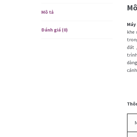
Mô
Mô tả
Máy
Đánh giá (0)
khe 
tron
đất 
trìn
dàng
cánh
Thôn
M