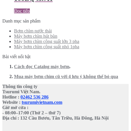
Đọc tiếp
Danh mục sản phẩm
Bơm chìm nước thải
Máy bơm chìm hút bùn
Máy bơm chìm công suất lớn 3 pha
Máy bơm chìm công suất nhỏ 1pha
Bài viết nổi bật
Cách đọc Catalog máy bơm
.
Mua máy bơm chìm cũ với 4 lưu ý không thể bỏ qua
Thông tin công ty
Tsurumi Việt Nam.
Hotline :
02462 536 286
Website :
tsurumivietnam.com
Giờ mở cửa :
- 08:00–17:00 (Thứ 2 – thứ 7)
Địa chỉ : 132 Cầu Bươu, Tân Triều, Hà Đông, Hà Nội