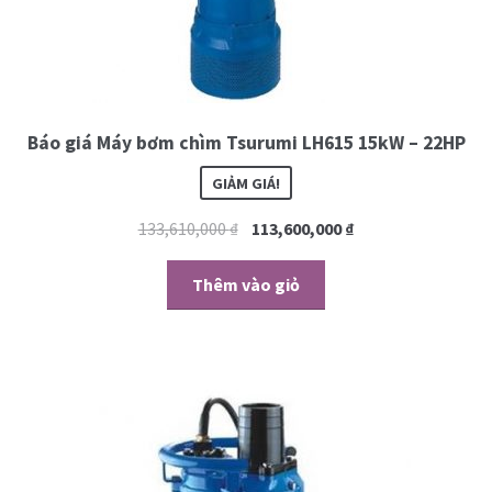
Báo giá Máy bơm chìm Tsurumi LH615 15kW – 22HP
GIẢM GIÁ!
133,610,000
₫
113,600,000
₫
Thêm vào giỏ