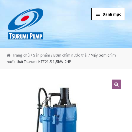
Đi đến Điều hướng
Chuyển đến nội dung
Danh mục
Tsurumi
Trang chủ
/
Sản phẩm
/
Bơm chìm nước thải
/ Máy bơm chìm
nước thải Tsurumi KTZ21.5 1,5kW-2HP
Giới thiệu
Sản phẩm
Bơm chìm nước thải
Máy bơm chìm hút bùn
Máy bơm chìm công suất lớn 3 pha