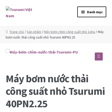
Đi đến Điều hướng
Chuyển đến nội dung
Danh mục
Tsurumi
Trang chủ
/
Sản phẩm
/
Máy bơm chìm công suất nhỏ 1pha
/ Máy
bơm nước thải công suất nhỏ Tsurumi 40PN2.25
Giới thiệu
Sản phẩm
🔍
Bơm chìm nước thải
Máy bơm nước thải
Máy bơm chìm hút bùn
công suất nhỏ Tsurumi
Máy bơm chìm công suất lớn 3 pha
40PN2.25
Máy bơm chìm công suất nhỏ 1pha