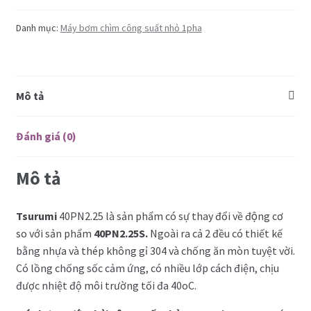
Máy bơm cắt rác
Danh mục:
Máy bơm chìm công suất nhỏ 1pha
Bơm chìm cánh khuấy
Bơm inox chống ăn mòn
Mô tả
Bài viết hữu ích
Đánh giá (0)
Catalog
Mô tả
Liên hệ
Tsurumi
40PN2.25 là sản phẩm có sự thay đổi về động cơ
so với sản phẩm
40PN2.25S.
Ngoài ra cả 2 đều có thiết kế
Hỏi – Đáp
bằng nhựa và thép không gỉ 304 và chống ăn mòn tuyệt vời.
Có lồng chống sốc cảm ứng, có nhiều lớp cách điện, chịu
được nhiệt độ môi trường tối đa 40oC.