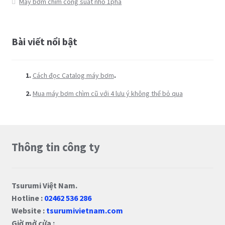
Máy bơm chìm công suất nhỏ 1pha
Bài viết nổi bật
Cách đọc Catalog máy bơm
.
Mua máy bơm chìm cũ với 4 lưu ý không thể bỏ qua
Thông tin công ty
Tsurumi Việt Nam.
Hotline :
02462 536 286
Website :
tsurumivietnam.com
Giờ mở cửa :