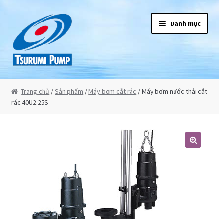
Đi đến Điều hướng
Chuyển đến nội dung
Danh mục
Tsurumi
Trang chủ
/
Sản phẩm
/
Máy bơm cắt rác
/ Máy bơm nước thải cắt
rác 40U2.25S
Giới thiệu
Sản phẩm
🔍
Bơm chìm nước thải
Máy bơm chìm hút bùn
Máy bơm chìm công suất lớn 3 pha