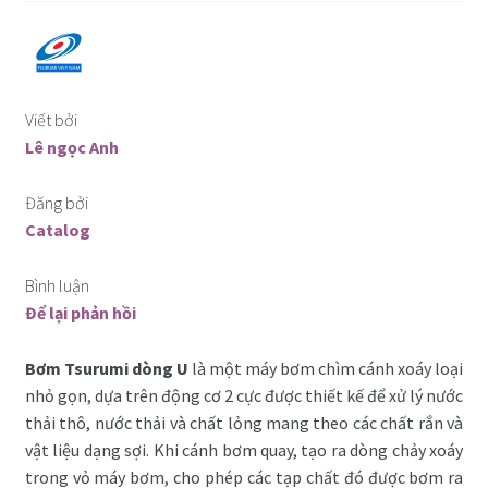
Máy bơm chìm công suất nhỏ 1pha
Máy bơm cắt rác
Viết bởi
Lê ngọc Anh
Bơm chìm cánh khuấy
Đăng bởi
Bơm inox chống ăn mòn
Catalog
Bài viết hữu ích
Bình luận
Để lại phản hồi
Catalog
Bơm Tsurumi dòng U
là một máy bơm chìm cánh xoáy loại
Liên hệ
nhỏ gọn, dựa trên động cơ 2 cực được thiết kế để xử lý nước
thải thô, nước thải và chất lỏng mang theo các chất rắn và
Hỏi – Đáp
vật liệu dạng sợi. Khi cánh bơm quay, tạo ra dòng chảy xoáy
trong vỏ máy bơm, cho phép các tạp chất đó được bơm ra