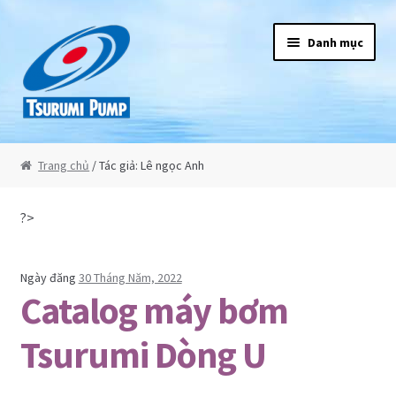
Đi đến Điều hướng
Chuyển đến nội dung
Danh mục
Tsurumi
Trang chủ
/ Tác giả: Lê ngọc Anh
Giới thiệu
?>
Sản phẩm
Ngày đăng
30 Tháng Năm, 2022
Bơm chìm nước thải
Catalog máy bơm
Máy bơm chìm hút bùn
Tsurumi Dòng U
Máy bơm chìm công suất lớn 3 pha