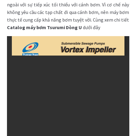
ngoài với sự tiếp xúc tối thiểu với cánh bơm. Vì cơ chế này
không yêu cầu các tạp chất đi qua cánh bơm, nên máy bơm
thực tế cung cấp khả năng bơm tuyệt vời. Cùng xem chi tiết
Catalog máy bơm Tsurumi Dòng U
dưới đây